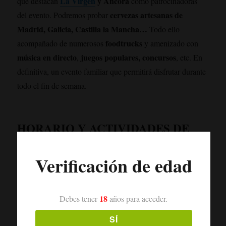
La Virgen
y Ancora
que destacan
como patrocinadoras
cervezas artesanas de
del evento. Podremos probar
Madrid, Galicia, Castilla la Mancha…
Todo ello
foodtrucks
acompañado de numerosos
y amenizado con
música en directo
juegos populares, concursos
,
, etc. En
definitiva, un evento familiar que permitirá disfrutar durante
todo el fin de semana.
HORARIO Y ACTIVIDADES DE
LAS ROZAS BEER FESTIVAL:
Verificación de edad
18
Debes tener
años para acceder.
SÍ