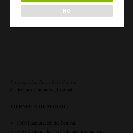
NO
Programa Las Rozas Beer Festival
Os dejamos el horario del festival:
VIERNES 17 DE MARZO :
18:00 Inauguración del Festival.
18:30 Apertura de la zona de juegos populares.