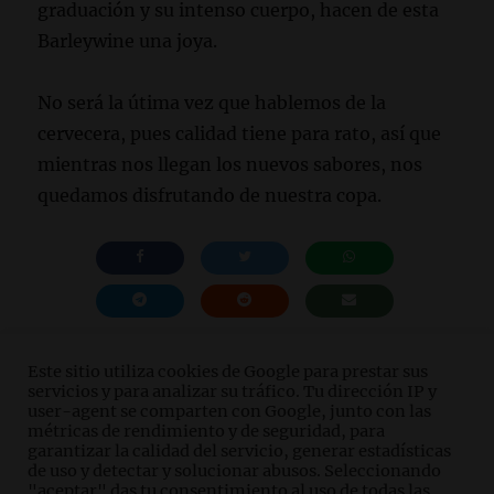
graduación y su intenso cuerpo, hacen de esta
Barleywine una joya.
No será la útima vez que hablemos de la
cervecera, pues calidad tiene para rato, así que
mientras nos llegan los nuevos sabores, nos
quedamos disfrutando de nuestra copa.
Este sitio utiliza cookies de Google para prestar sus
servicios y para analizar su tráfico. Tu dirección IP y
user-agent se comparten con Google, junto con las
métricas de rendimiento y de seguridad, para
Aviso Legal
Politica de cookies
Politica de
garantizar la calidad del servicio, generar estadísticas
privacidad
de uso y detectar y solucionar abusos. Seleccionando
"aceptar" das tu consentimiento al uso de todas las