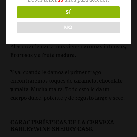
demasiada malta en este mundo) y
lúpulo
inglés
. No hay filtrado, por lo que tenemos una
SÍ
bebida turbia de
color cobrizo oscuro y espuma
NO
amarillenta
.
Al acercar la nariz, nos vienen
aromas intensos,
licorosos y a fruta madura
.
Y ya, cuando le damos el primer trago,
encontraremos toques de
caramelo, chocolate
y malta
. Mucha malta. Todo esto le da un
cuerpo dulce, potente y de regusto largo y seco.
CARACTERÍSTICAS DE LA CERVEZA
BARLEYWINE SHERRY CASK