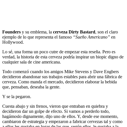
Founders
y su emblema, la
cerveza Dirty Bastard
, son el claro
ejemplo de lo que representa el famoso
“Sueño Americano”
en
Hollywood.
Lo sé, una forma un poco cutre de empezar esta reseña. Pero es
verdad, la historia de esta cerveza podría inspirar un biopic digno de
cualquier sala de cine americana.
Todo comenzó cuando los amigos Mike Stevens y Dave Engbers
decidieron abandonar sus trabajos estables para abrir una fábrica de
cerveza. Como manda el mercado, decidieron elaborar la bebida
que, pensaban, deseaba la gente.
Y se la pegaron.
Cuesta abajo y sin frenos, vieron que entraban en quiebra y
decidieron dar un golpe de efecto. Si vamos a perderlo todo,
hagámoslo dignamente, dijo uno de ellos. Y, desde ese momento,
cambiaron de estrategia y empezaron a fabricar cervezas tal y como
a ellos les gustaba en lugar de las que, según ellos, le gustaba a la