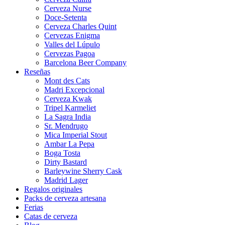
Cerveza Nurse
Doce-Setenta
Cerveza Charles Quint
Cervezas Enigma
Valles del Lúpulo
Cervezas Pagoa
Barcelona Beer Company
Reseñas
Mont des Cats
Madri Excepcional
Cerveza Kwak
Tripel Karmeliet
La Sagra India
Sr. Mendrugo
Mica Imperial Stout
Ambar La Pepa
Boga Tosta
Dirty Bastard
Barleywine Sherry Cask
Madrid Lager
Regalos originales
Packs de cerveza artesana
Ferias
Catas de cerveza