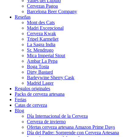
Valles del Lúpulo
Cervezas Pagoa
Barcelona Beer Company
Reseñas
Mont des Cats
Madri Excepcional
Cerveza Kwak
Tripel Karmeliet
La Sagra India
Sr. Mendrugo
Mica Imperial Stout
Ambar La Pepa
Boga Tosta
Dirty Bastard
Barleywine Sherry Cask
Madrid Lager
Regalos originales
Packs de cerveza artesana
Ferias
Catas de cerveza
Blog
Día Internacional de la Cerveza
Cerveza de invierno
Ofertas cerveza artesana Amazon Prime Days
Día del Padre: Sorprende con Cerveza Artesana