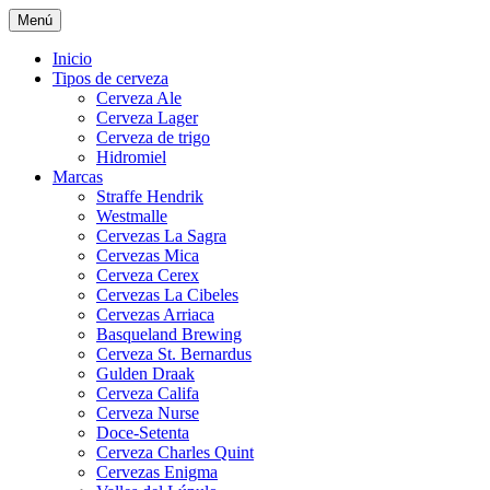
Ir
Menú
comprar cerveza artesana
comprar cerveza artesana
al
contenido
Inicio
Tipos de cerveza
Cerveza Ale
Cerveza Lager
Cerveza de trigo
Hidromiel
Marcas
Straffe Hendrik
Westmalle
Cervezas La Sagra
Cervezas Mica
Cerveza Cerex
Cervezas La Cibeles
Cervezas Arriaca
Basqueland Brewing
Cerveza St. Bernardus
Gulden Draak
Cerveza Califa
Cerveza Nurse
Doce-Setenta
Cerveza Charles Quint
Cervezas Enigma