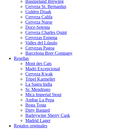
Basqueland Brewing
Cerveza St. Bernardus
Gulden Draak
Cerveza Califa
Cerveza Nurse
Doce-Setenta
Cerveza Charles Quint
Cervezas Enigma
Valles del Lúpulo
Cervezas Pagoa
Barcelona Beer Company
Reseñas
Mont des Cats
Madri Excepcional
Cerveza Kwak
Tripel Karmeliet
La Sagra India
Sr. Mendrugo
Mica Imperial Stout
Ambar La Pepa
Boga Tosta
Dirty Bastard
Barleywine Sherry Cask
Madrid Lager
Regalos originales