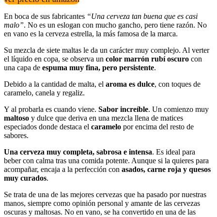
En boca de sus fabricantes
“Una cerveza tan buena que es casi
malo”
. No es un eslogan con mucho gancho, pero tiene razón. No
en vano es la cerveza estrella, la más famosa de la marca.
Su mezcla de siete maltas le da un carácter muy complejo. Al verter
el líquido en copa, se observa un
color marrón rubí oscuro
con
una capa de
espuma muy fina, pero persistente
.
Debido a la cantidad de malta, el
aroma es dulce
, con toques de
caramelo, canela y regaliz.
Y al probarla es cuando viene.
Sabor increíble
. Un comienzo muy
maltoso
y dulce que deriva en una mezcla llena de matices
especiados donde destaca el
caramelo
por encima del resto de
sabores.
Una cerveza muy completa, sabrosa e intensa
. Es ideal para
beber con calma tras una comida potente. Aunque si la quieres para
acompañar, encaja a la perfección con
asados,
carne roja y quesos
muy curados
.
Se trata de una de las mejores cervezas que ha pasado por nuestras
manos, siempre como opinión personal y amante de las cervezas
oscuras y maltosas. No en vano, se ha convertido en una de las