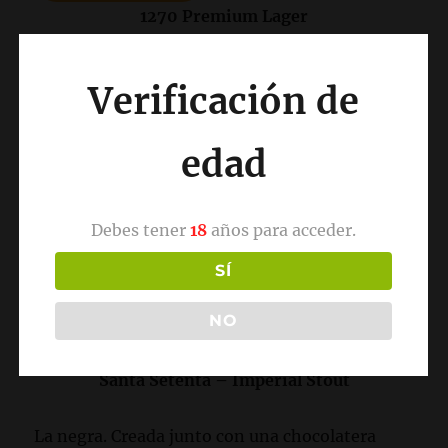
1270 Premium Lager
La original. Con ella nació 1270.
Verificación de
De color dorado y un sabor con el punto justo
edad
de
amargor
aunque con un toque
dulce
al final
del trago.
Debes tener
18
años para acceder.
Perfecta para combinar con una buena
hamburguesa, no en vano, fue elegida por
SÍ
Goiko Grill como su cerveza artesana en la
NO
provincia de León.
Santa Setenta – Imperial Stout
La negra. Creada junto con una chocolatera