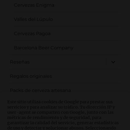
Cervezas Enigma
Valles del Lúpulo
Cervezas Pagoa
Barcelona Beer Company
expande
Reseñas
el
menú
inferior
Regalos originales
Packs de cerveza artesana
Este sitio utiliza cookies de Google para prestar sus
Ferias
servicios y para analizar su tráfico. Tu dirección IP y
user-agent se comparten con Google, junto con las
métricas de rendimiento y de seguridad, para
Catas de cerveza
garantizar la calidad del servicio, generar estadísticas
de uso y detectar y solucionar abusos. Seleccionando