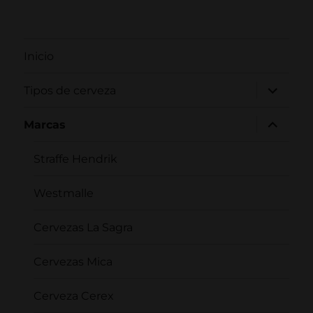
Inicio
expande
Tipos de cerveza
el
menú
inferior
expande
Marcas
el
menú
inferior
Straffe Hendrik
Westmalle
Cervezas La Sagra
Cervezas Mica
Cerveza Cerex