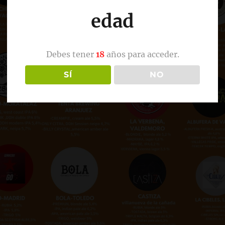
edad
Debes tener
18
años para acceder.
SÍ
NO