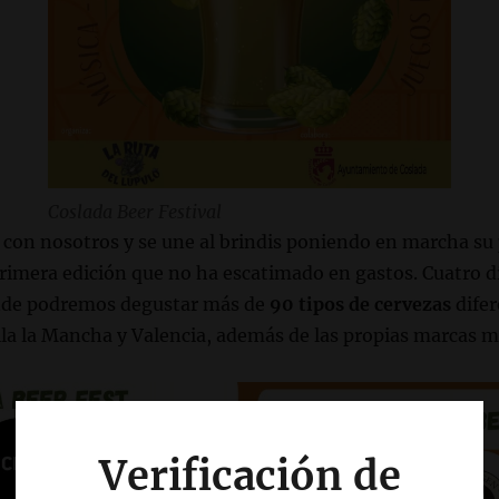
Coslada Beer Festival
 con nosotros y se une al brindis poniendo en marcha su
primera edición que no ha escatimado en gastos. Cuatro dí
nde podremos degustar más de
90 tipos de cervezas
difer
illa la Mancha y Valencia, además de las propias marcas m
Verificación de