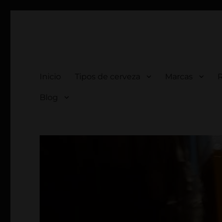
comprar cerveza artesan
comprar cerveza artesana
Inicio
Tipos de cerveza
Marcas
Blog